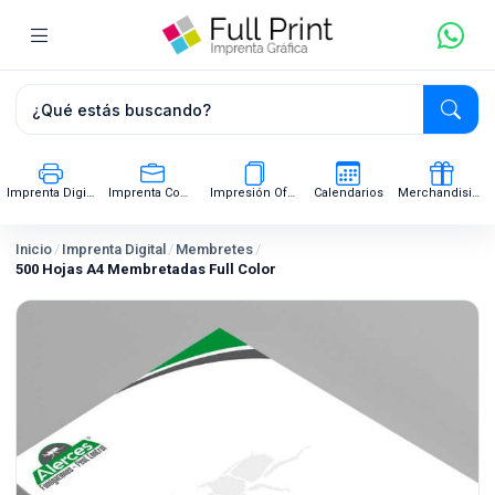
Imprenta Digital
Imprenta Comercial
Impresión Offset
Calendarios
Merchandising
Inicio
/
Imprenta Digital
/
Membretes
/
500 Hojas A4 Membretadas Full Color